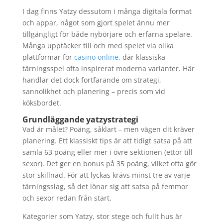
I dag finns Yatzy dessutom i många digitala format
och appar, något som gjort spelet ännu mer
tillgängligt för både nybörjare och erfarna spelare.
Många upptäcker till och med spelet via olika
plattformar för
casino online
, där klassiska
tärningsspel ofta inspirerat moderna varianter. Här
handlar det dock fortfarande om strategi,
sannolikhet och planering – precis som vid
köksbordet.
Grundläggande yatzystrategi
Vad är målet? Poäng, såklart – men vägen dit kräver
planering. Ett klassiskt tips är att tidigt satsa på att
samla 63 poäng eller mer i övre sektionen (ettor till
sexor). Det ger en bonus på 35 poäng, vilket ofta gör
stor skillnad. För att lyckas krävs minst tre av varje
tärningsslag, så det lönar sig att satsa på femmor
och sexor redan från start.
Kategorier som Yatzy, stor stege och fullt hus är