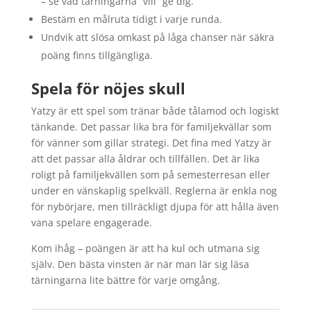
– se vad tärningarna “vill” ge dig.
Bestäm en målruta tidigt i varje runda.
Undvik att slösa omkast på låga chanser när säkra
poäng finns tillgängliga.
Spela för nöjes skull
Yatzy är ett spel som tränar både tålamod och logiskt
tänkande. Det passar lika bra för familjekvällar som
för vänner som gillar strategi. Det fina med Yatzy är
att det passar alla åldrar och tillfällen. Det är lika
roligt på familjekvällen som på semesterresan eller
under en vänskaplig spelkväll. Reglerna är enkla nog
för nybörjare, men tillräckligt djupa för att hålla även
vana spelare engagerade.
Kom ihåg – poängen är att ha kul och utmana sig
själv. Den bästa vinsten är när man lär sig läsa
tärningarna lite bättre för varje omgång.