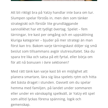
Att bli riktigt bra på Yatzy handlar inte bara om tur.
Slumpen spelar förstås in, men den som tänker
strategiskt och förstår lite grundläggande
sannolikhet har ett tydligt övertag. Spelet – fem
tärningar, tre kast per omgång och en uppsättning
kluriga kategorier – bjuder på mer strategi än man
först kan tro. Bakom varje tärningskast döljer sig små
beslut som tillsammans avgör slutresultatet. Ska du
spara tre lika och satsa på ett fyrtal, eller börja om
för att nå bonusen i övre sektionen?
Med rätt tänk kan varje kast bli en möjlighet att
planera smartare, lära sig läsa spelets rytm och hitta
det bästa draget i stunden. Oavsett om du spelar
hemma med familjen, på landet under sommaren
eller under en vänskaplig spelkväll, är Yatzy ett spel
som alltid lyckas förena spänning, logik och
gemenskap.