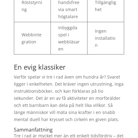
Röststyrni
handsfree
Tillgänglig
ng
via smart
het
högtalare
Inbyggda
Ingen
Webbinte
spel i
installatio
gration
webbläsar
n
en
En evig klassiker
Varför spelar vi tre i rad även om hundra år? Svaret
ligger i enkelheten. Det kräver ingen utrustning, inga
instruktionsböcker, och kan förklaras på tio
sekunder. Det är en av få aktiviteter en morförälder
och ett barnbarn kan dela på helt lika villkor. Så
länge människor vill mäta sina krafter i en snabb
mental duell har krysset och cirkeln en given plats.
Sammanfattning
Tre i rad är mycket mer än ett enkelt tidsfördriv – det