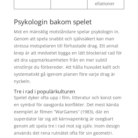
ellationer
Psykologin bakom spelet
Mot en mänsklig motståndare spelar psykologin in.
Genom att spela snabbt och självsäkert kan man
stressa motspelaren till förhastade drag. Ett annat
knep är att medvetet bygga en lätt blockerad rad för
att dra uppmärksamheten från en mer subtil
vinstlinje du förbereder. Att hålla huvudet kallt och
systematiskt gå igenom planen före varje drag är
nyckeln.
Tre i rad i populärkulturen
Spelet dyker ofta upp i film, litteratur och konst som
en symbol för oavgjorda konflikter. Det mest kända
exemplet är filmen ”WarGames” (1983), där en
superdator lär sig att kärnvapenkrig är osegbart
genom att spela tre i rad mot sig själv. Inom design
används det rena rutnätet ofta för sin geometri.