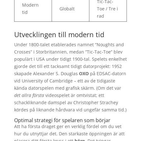
Tic-Tac-
Modern
Globalt
Toe / Tre i
tid
rad
Utvecklingen till modern tid
Under 1800-talet etablerades namnet ”Noughts and
Crosses” i Storbritannien, medan ”Tic-Tac-Toe” blev
populärt i USA under tidigt 1900-tal. Spelets enkelhet
gjorde det till ett tacksamt tidigt datorprojekt: 1952
skapade Alexander S. Douglas
OXO
på EDSAC-datorn
vid University of Cambridge – ett av de tidigaste
kända datorspelen med grafisk skärm. (Om det var
det allra första
videospelet är omtvistat; ett
schackliknande damspel av Christopher Strachey
kördes på liknande hårdvara vid ungefär samma tid.)
Optimal strategi för spelaren som börjar
Att ha första draget ger en verklig fördel om du vet
hur du utnyttjar det. Den starkaste öppningen är att
placera ditt första kryss i ett
hörn
. Det tvingar