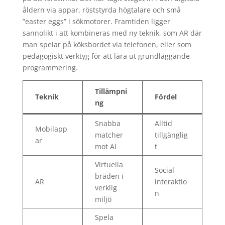
åldern via appar, röststyrda högtalare och små
”easter eggs” i sökmotorer. Framtiden ligger
sannolikt i att kombineras med ny teknik, som AR där
man spelar på köksbordet via telefonen, eller som
pedagogiskt verktyg för att lära ut grundläggande
programmering.
Tillämpni
Teknik
Fördel
ng
Snabba
Alltid
Mobilapp
matcher
tillgänglig
ar
mot AI
t
Virtuella
Social
bräden i
AR
interaktio
verklig
n
miljö
Spela