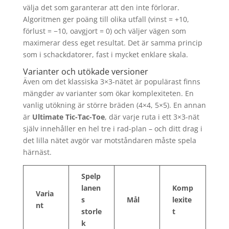
välja det som garanterar att den inte förlorar.
Algoritmen ger poäng till olika utfall (vinst = +10,
förlust = −10, oavgjort = 0) och väljer vägen som
maximerar dess eget resultat. Det är samma princip
som i schackdatorer, fast i mycket enklare skala.
Varianter och utökade versioner
Även om det klassiska 3×3-nätet är populärast finns
mängder av varianter som ökar komplexiteten. En
vanlig utökning är större bräden (4×4, 5×5). En annan
är
Ultimate Tic-Tac-Toe
, där varje ruta i ett 3×3-nät
själv innehåller en hel tre i rad-plan – och ditt drag i
det lilla nätet avgör var motståndaren måste spela
härnäst.
Spelp
lanen
Komp
Varia
s
Mål
lexite
nt
storle
t
k