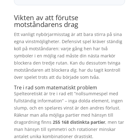
Vikten av att förutse
motståndarens drag
Ett vanligt nybörjarmisstag är att bara stirra på sina
egna vinstmöjligheter. Defensivt spel kräver ständig
koll på motståndaren: varje gång hen har två
symboler i en möjlig rad måste din nästa markör
blockera den tredje rutan. Kan du dessutom tvinga
motståndaren att blockera
dig
, har du tagit kontroll
över spelet trots att du började som tvåa.
Tre i rad som matematiskt problem
Spelteoretiskt är tre i rad ett ”nollsummespel med
fullständig information” – inga dolda element, ingen
slump, och en spelares vinst är den andres förlust.
Räknar man alla möjliga partier med hänsyn till
dragordning finns
255 168 distinkta partier
, men tar
man hänsyn till symmetri och rotationer minskar
antalet unika kombinationer drastiskt.