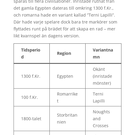
spåras till flera civilisationer. Inristade rutnät från
det gamla Egypten dateras till omkring 1300 f.Kr.,
och romarna hade en variant kallad ”Terni Lapilli”.
Där hade varje spelare dock bara tre markörer som
flyttades runt på brädet för att skapa en rad – mer
likt kvarnspel än dagens version.
Tidsperio
Variantna
Region
d
mn
Okänt
1300 f.Kr.
Egypten
(inristade
mönster)
Romarrike
Terni
100 f.Kr.
t
Lapilli
Noughts
Storbritan
1800-talet
and
nien
Crosses