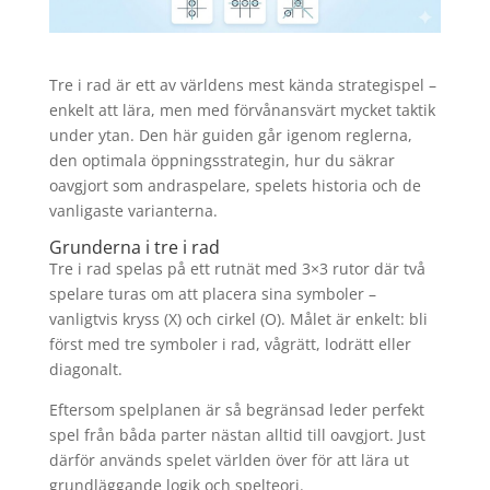
Tre i rad är ett av världens mest kända strategispel –
enkelt att lära, men med förvånansvärt mycket taktik
under ytan. Den här guiden går igenom reglerna,
den optimala öppningsstrategin, hur du säkrar
oavgjort som andraspelare, spelets historia och de
vanligaste varianterna.
Grunderna i tre i rad
Tre i rad spelas på ett rutnät med 3×3 rutor där två
spelare turas om att placera sina symboler –
vanligtvis kryss (X) och cirkel (O). Målet är enkelt: bli
först med tre symboler i rad, vågrätt, lodrätt eller
diagonalt.
Eftersom spelplanen är så begränsad leder perfekt
spel från båda parter nästan alltid till oavgjort. Just
därför används spelet världen över för att lära ut
grundläggande logik och spelteori.