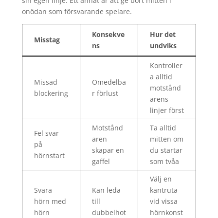
sin egen linje. Ett annat är att ge bort mitten i
onödan som försvarande spelare.
Konsekve
Hur det
Misstag
ns
undviks
Kontroller
a alltid
Missad
Omedelba
motstånd
blockering
r förlust
arens
linjer först
Motstånd
Ta alltid
Fel svar
aren
mitten om
på
skapar en
du startar
hörnstart
gaffel
som tvåa
Välj en
Svara
Kan leda
kantruta
hörn med
till
vid vissa
hörn
dubbelhot
hörnkonst