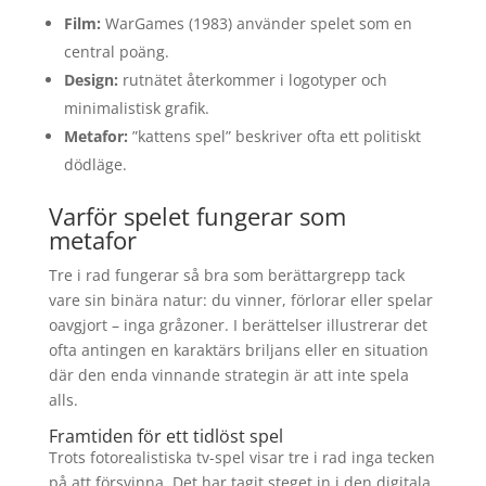
Film:
WarGames (1983) använder spelet som en
central poäng.
Design:
rutnätet återkommer i logotyper och
minimalistisk grafik.
Metafor:
”kattens spel” beskriver ofta ett politiskt
dödläge.
Varför spelet fungerar som
metafor
Tre i rad fungerar så bra som berättargrepp tack
vare sin binära natur: du vinner, förlorar eller spelar
oavgjort – inga gråzoner. I berättelser illustrerar det
ofta antingen en karaktärs briljans eller en situation
där den enda vinnande strategin är att inte spela
alls.
Framtiden för ett tidlöst spel
Trots fotorealistiska tv-spel visar tre i rad inga tecken
på att försvinna. Det har tagit steget in i den digitala