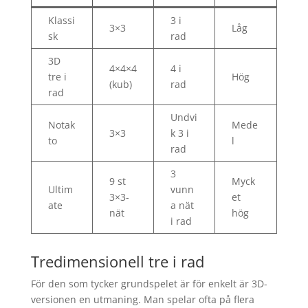
Klassi
3 i
3×3
Låg
sk
rad
3D
4×4×4
4 i
tre i
Hög
(kub)
rad
rad
Undvi
Notak
Mede
3×3
k 3 i
to
l
rad
3
9 st
Myck
Ultim
vunn
3×3-
et
ate
a nät
nät
hög
i rad
Tredimensionell tre i rad
För den som tycker grundspelet är för enkelt är 3D-
versionen en utmaning. Man spelar ofta på flera