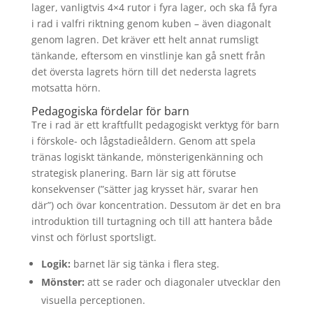
lager, vanligtvis 4×4 rutor i fyra lager, och ska få fyra
i rad i valfri riktning genom kuben – även diagonalt
genom lagren. Det kräver ett helt annat rumsligt
tänkande, eftersom en vinstlinje kan gå snett från
det översta lagrets hörn till det nedersta lagrets
motsatta hörn.
Pedagogiska fördelar för barn
Tre i rad är ett kraftfullt pedagogiskt verktyg för barn
i förskole- och lågstadieåldern. Genom att spela
tränas logiskt tänkande, mönsterigenkänning och
strategisk planering. Barn lär sig att förutse
konsekvenser (”sätter jag krysset här, svarar hen
där”) och övar koncentration. Dessutom är det en bra
introduktion till turtagning och till att hantera både
vinst och förlust sportsligt.
Logik:
barnet lär sig tänka i flera steg.
Mönster:
att se rader och diagonaler utvecklar den
visuella perceptionen.