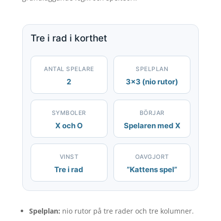
Tre i rad i korthet
ANTAL SPELARE
SPELPLAN
2
3×3 (nio rutor)
SYMBOLER
BÖRJAR
X och O
Spelaren med X
VINST
OAVGJORT
Tre i rad
”Kattens spel”
Spelplan:
nio rutor på tre rader och tre kolumner.