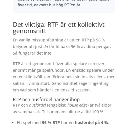
över tid, oavsett hur hög RTP:n är.
Det viktiga: RTP är ett kollektivt
genomsnitt
En vanlig missuppfattning är att en RTP på 96 %
betyder att just
du
får tillbaka 96 % av dina pengar.
Så fungerar det inte.
RTP är ett genomsnitt över alla spelare och över
enormt många spelrundor. En enskild spelare under
en enskild kväll kan förlora hela sin insats eller – mer
sällan – vinna stort. Genomsnittet säger ingenting
om vad som händer i en enskild session.
RTP och husfördel hänger ihop
RTP och
husfördel
(engelska:
house edge
) är två sidor
av samma sak. Tillsammans blir de alltid 100 %.
Ett spel med
96 % RTP
har en
husfördel på 4 %
.