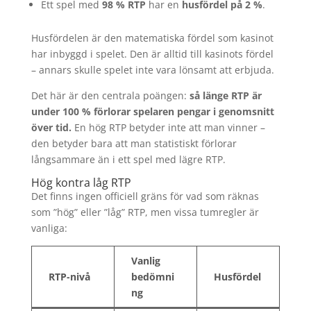
Ett spel med
98 % RTP
har en
husfördel på 2 %
.
Husfördelen är den matematiska fördel som kasinot
har inbyggd i spelet. Den är alltid till kasinots fördel
– annars skulle spelet inte vara lönsamt att erbjuda.
Det här är den centrala poängen:
så länge RTP är
under 100 % förlorar spelaren pengar i genomsnitt
över tid.
En hög RTP betyder inte att man vinner –
den betyder bara att man statistiskt förlorar
långsammare än i ett spel med lägre RTP.
Hög kontra låg RTP
Det finns ingen officiell gräns för vad som räknas
som ”hög” eller ”låg” RTP, men vissa tumregler är
vanliga:
Vanlig
RTP-nivå
bedömni
Husfördel
ng