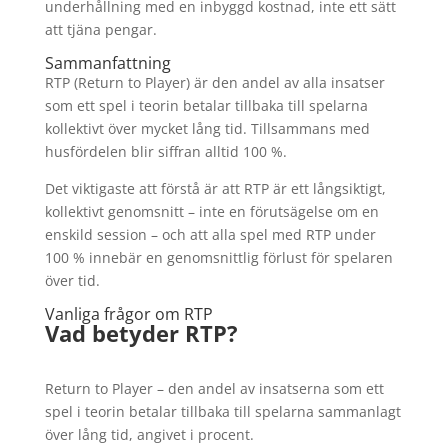
underhållning med en inbyggd kostnad, inte ett sätt
att tjäna pengar.
Sammanfattning
RTP (Return to Player) är den andel av alla insatser
som ett spel i teorin betalar tillbaka till spelarna
kollektivt över mycket lång tid. Tillsammans med
husfördelen blir siffran alltid 100 %.
Det viktigaste att förstå är att RTP är ett långsiktigt,
kollektivt genomsnitt – inte en förutsägelse om en
enskild session – och att alla spel med RTP under
100 % innebär en genomsnittlig förlust för spelaren
över tid.
Vanliga frågor om RTP
Vad betyder RTP?
Return to Player – den andel av insatserna som ett
spel i teorin betalar tillbaka till spelarna sammanlagt
över lång tid, angivet i procent.