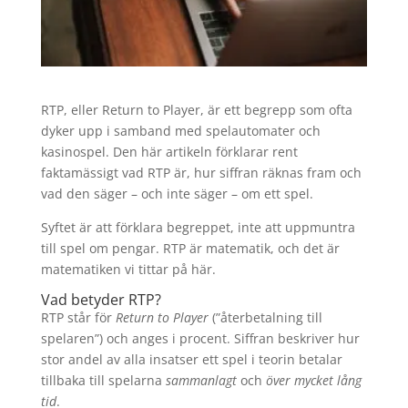
RTP, eller Return to Player, är ett begrepp som ofta
dyker upp i samband med spelautomater och
kasinospel. Den här artikeln förklarar rent
faktamässigt vad RTP är, hur siffran räknas fram och
vad den säger – och inte säger – om ett spel.
Syftet är att förklara begreppet, inte att uppmuntra
till spel om pengar. RTP är matematik, och det är
matematiken vi tittar på här.
Vad betyder RTP?
RTP står för
Return to Player
(”återbetalning till
spelaren”) och anges i procent. Siffran beskriver hur
stor andel av alla insatser ett spel i teorin betalar
tillbaka till spelarna
sammanlagt
och
över mycket lång
tid
.