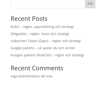
Sök
Recent Posts
Kubb – regler, uppställning och strategi
Skitgubbe – regler, faser och strategi
Icakuriren Taipei (Gaps) – regler och strategi
Google patiens – så spelar du och vinner
Kungen patiens (FreeCell) – regler och strategi
Recent Comments
Inga kommentarer att visa.