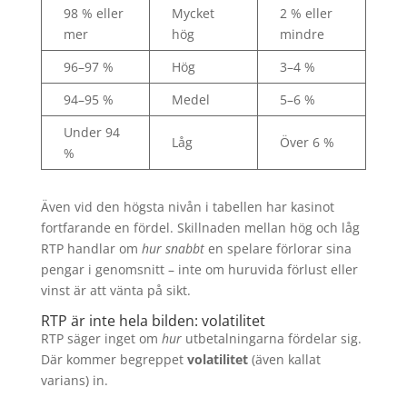
98 % eller
Mycket
2 % eller
mer
hög
mindre
96–97 %
Hög
3–4 %
94–95 %
Medel
5–6 %
Under 94
Låg
Över 6 %
%
Även vid den högsta nivån i tabellen har kasinot
fortfarande en fördel. Skillnaden mellan hög och låg
RTP handlar om
hur snabbt
en spelare förlorar sina
pengar i genomsnitt – inte om huruvida förlust eller
vinst är att vänta på sikt.
RTP är inte hela bilden: volatilitet
RTP säger inget om
hur
utbetalningarna fördelar sig.
Där kommer begreppet
volatilitet
(även kallat
varians) in.