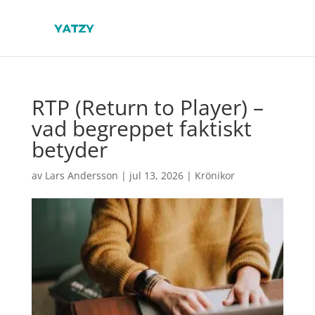
RTP (Return to Player) –
vad begreppet faktiskt
betyder
av
Lars Andersson
|
jul 13, 2026
|
Krönikor