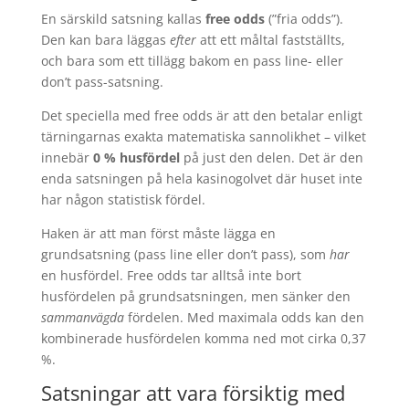
En särskild satsning kallas
free odds
(”fria odds”).
Den kan bara läggas
efter
att ett måltal fastställts,
och bara som ett tillägg bakom en pass line- eller
don’t pass-satsning.
Det speciella med free odds är att den betalar enligt
tärningarnas exakta matematiska sannolikhet – vilket
innebär
0 % husfördel
på just den delen. Det är den
enda satsningen på hela kasinogolvet där huset inte
har någon statistisk fördel.
Haken är att man först måste lägga en
grundsatsning (pass line eller don’t pass), som
har
en husfördel. Free odds tar alltså inte bort
husfördelen på grundsatsningen, men sänker den
sammanvägda
fördelen. Med maximala odds kan den
kombinerade husfördelen komma ned mot cirka 0,37
%.
Satsningar att vara försiktig med