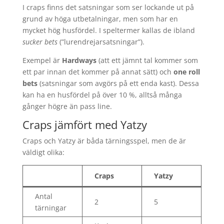
I craps finns det satsningar som ser lockande ut på
grund av höga utbetalningar, men som har en
mycket hög husfördel. I speltermer kallas de ibland
sucker bets
(”lurendrejarsatsningar”).
Exempel är
Hardways
(att ett jämnt tal kommer som
ett par innan det kommer på annat sätt) och
one roll
bets
(satsningar som avgörs på ett enda kast). Dessa
kan ha en husfördel på över 10 %, alltså många
gånger högre än pass line.
Craps jämfört med Yatzy
Craps och Yatzy är båda tärningsspel, men de är
väldigt olika:
Craps
Yatzy
Antal
2
5
tärningar