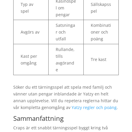
Kasinospe
Typ av
Sällskapss
l om
spel
pel
pengar
Satsninga
Kombinati
Avgörs av
r och
oner och
utfall
poäng
Rullande,
Kast per
tills
Tre kast
omgång
avgörand
e
Söker du ett tärningsspel att spela med familj och
vänner utan pengar inblandade är Yatzy en helt
annan upplevelse. Vill du repetera reglerna hittar du
vår kompletta genomgång av
Yatzy regler och poäng
.
Sammanfattning
Craps är ett snabbt tärningsspel byggt kring två