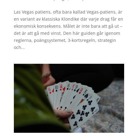
Las Vegas patiens, ofta bara kallad Vegas-patiens, är
en variant av klassiska Klondike där varje drag får en
ekonomisk konsekvens. Målet är inte bara att gå ut –
det är att gå med vinst. Den här guiden går igenom
reglerna, poängsystemet, 3-kortsregeln, strategin
och...